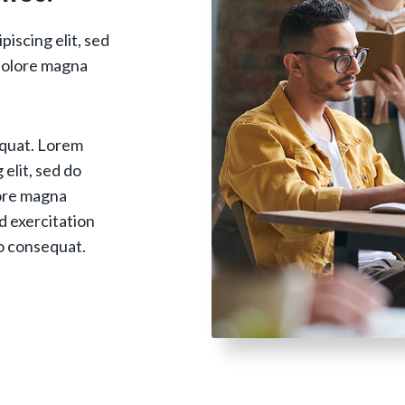
iscing elit, sed
 dolore magna
equat. Lorem
 elit, sed do
lore magna
d exercitation
do consequat.