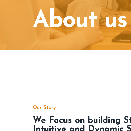
About us
Our Story
We Focus on building St
Intuitive and Dynamic S