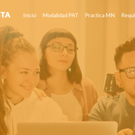
STA
Inicio
Modalidad PAT
Practica MN
Requi