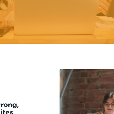
rong,
ites.